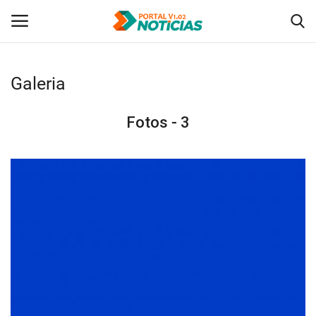
Galeria
Login
Registro
Fotos - 3
Home
Tecnologia
Politica
Saúde
Entretenimento
Economia