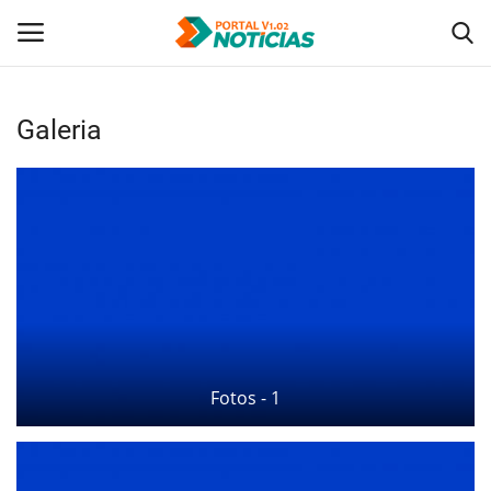
Galeria
Login
Registro
Home
Tecnologia
Politica
Saúde
Fotos - 1
Entretenimento
Economia