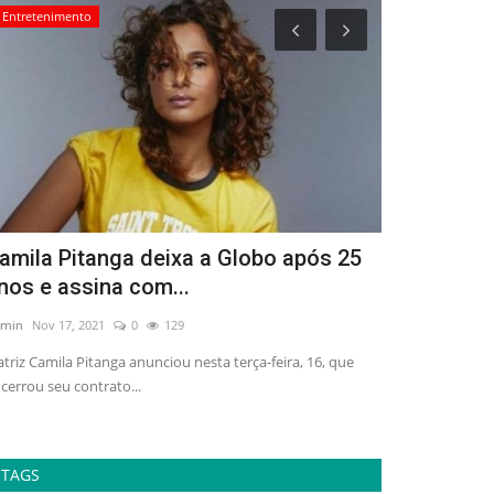
Entretenimento
Saúde
amila Pitanga deixa a Globo após 25
Covid-19: 
nos e assina com...
obrigatóri
min
Nov 17, 2021
0
129
admin
Nov 17, 20
atriz Camila Pitanga anunciou nesta terça-feira, 16, que
A cidade do Rio d
cerrou seu contrato...
permite a perman
TAGS