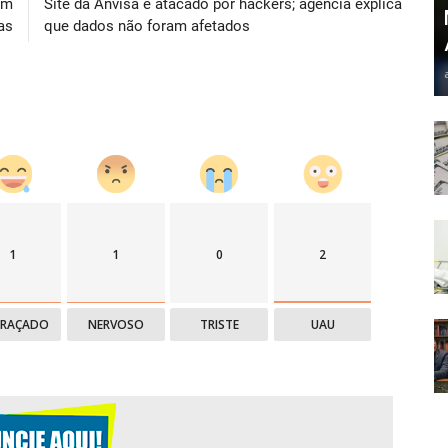
em
Site da Anvisa é atacado por hackers; agência explica
as
que dados não foram afetados
1
1
0
2
GRAÇADO
NERVOSO
TRISTE
UAU