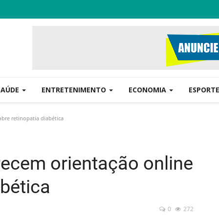
SAÚDE
ENTRETENIMENTO
ECONOMIA
ESPORT
bre retinopatia diabética
recem orientação online
abética
0
272