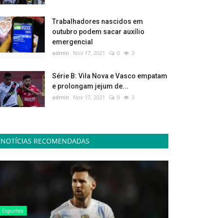
Trabalhadores nascidos em
outubro podem sacar auxílio
emergencial
admin
Nov 17, 2021
0
3
Série B: Vila Nova e Vasco empatam
e prolongam jejum de...
admin
Nov 17, 2021
0
3
NOTÍCIAS RECOMENDADAS
Esportes