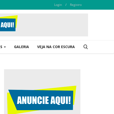
Login
/
Registro
ES
GALERIA
VEJA NA COR ESCURA