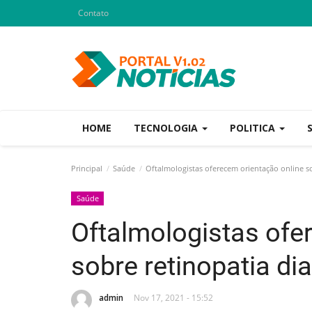
Contato
HOME
TECNOLOGIA
POLITICA
Principal
Saúde
Oftalmologistas oferecem orientação online so
Saúde
Oftalmologistas ofe
sobre retinopatia di
admin
Nov 17, 2021 - 15:52