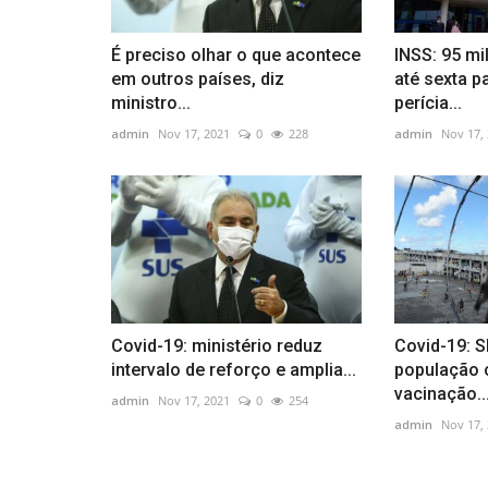
Economia
É preciso olhar o que acontece
INSS: 95 mi
em outros países, diz
até sexta p
ministro...
perícia...
admin
Nov 17, 2021
0
228
admin
Nov 17,
Dólar volta a superar R$ 5,50 c
dados econômicos nos...
admin
Nov 17, 2021
0
134
Covid-19: ministério reduz
Covid-19: 
Em um dia de tensões no mercado doméstico e 
intervalo de reforço e amplia...
população 
dólar subiu e voltou a superar...
vacinação..
admin
Nov 17, 2021
0
254
admin
Nov 17,