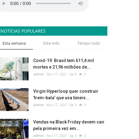
NOTÍCIAS POPULARES
Esta semana
Este mês
Tempo todo
Covid-19: Brasil tem 611,4 mil
mortes e 21,96 milhões de...
admin
Nov 17, 2021
0
3
Virgin Hyperloop quer construir
'trem-bala' que usa túneis...
admin
Nov 17, 2021
0
3
Vendas na Black Friday devem cair
pela primeira vez em...
admin
Nov 17, 2021
0
3