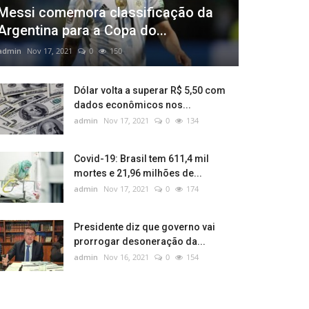
Messi comemora classificação da
Argentina para a Copa do...
admin
Nov 17, 2021
0
150
Dólar volta a superar R$ 5,50 com
dados econômicos nos...
admin
Nov 17, 2021
0
134
Covid-19: Brasil tem 611,4 mil
mortes e 21,96 milhões de...
admin
Nov 17, 2021
0
174
Presidente diz que governo vai
prorrogar desoneração da...
admin
Nov 16, 2021
0
154