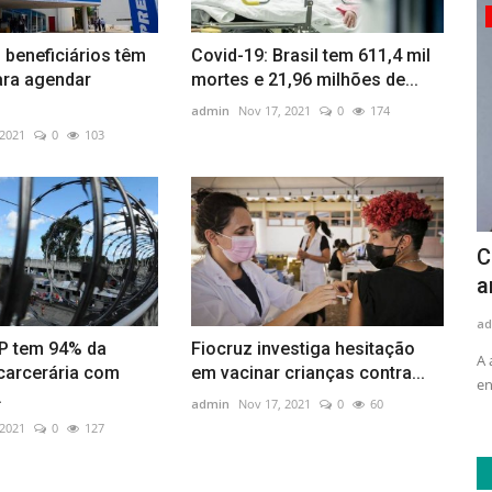
Politica
l beneficiários têm
Covid-19: Brasil tem 611,4 mil
ara agendar
mortes e 21,96 milhões de...
admin
Nov 17, 2021
0
174
 2021
0
103
om
Presidente viaja para o Oriente Médio
C
a
admin
Nov 16, 2021
0
96
ad
O presidente Jair Bolsonaro embarcou hoje (12) em uma
SP tem 94% da
Fiocruz investiga hesitação
viagem por três países do...
externo, o
A 
carcerária com
em vacinar crianças contra...
en
.
admin
Nov 17, 2021
0
60
 2021
0
127