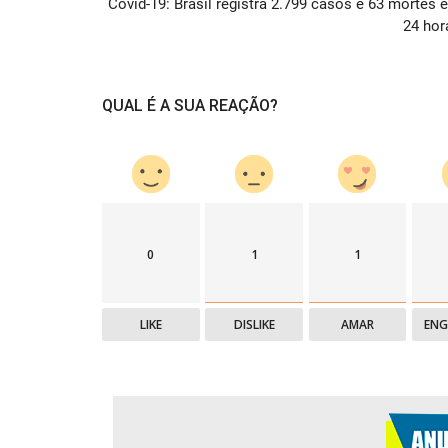
Covid-19: Brasil registra 2.799 casos e 63 mortes 
24 hor
QUAL É A SUA REAÇÃO?
0
1
1
LIKE
DISLIKE
AMAR
EN