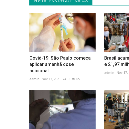
POSTAGENS RELACIONADAS
Covid-19: São Paulo começa
Brasil acum
aplicar amanhã dose
e 21,97 mil
adicional...
admin
Nov 17,
admin
Nov 17, 2021
0
65