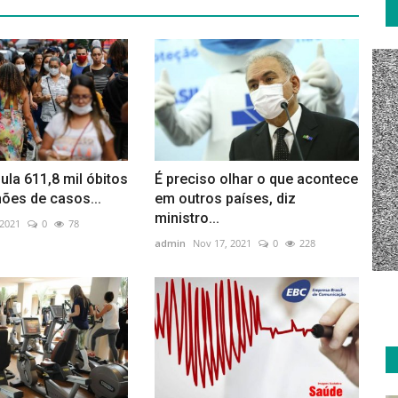
ula 611,8 mil óbitos
É preciso olhar o que acontece
hões de casos...
em outros países, diz
ministro...
 2021
0
78
admin
Nov 17, 2021
0
228