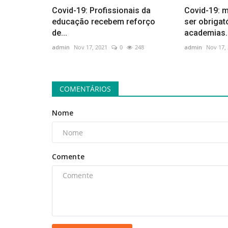
Entretenimento
Covid-19: Profissionais da
Covid-19: 
educação recebem reforço
ser obrigat
de...
academias..
admin
Nov 17, 2021
0
248
admin
Nov 17,
COMENTÁRIOS
Nome
 da população
Morre Reny de Oliveira, ex-inte
ção...
do grupo Os Atuais,...
admin
Nov 17, 2021
0
127
Comente
 94% da população
O músico Reny de Oliveira, ex-integrante do gr
..
Atuais, morreu na manhã desta...