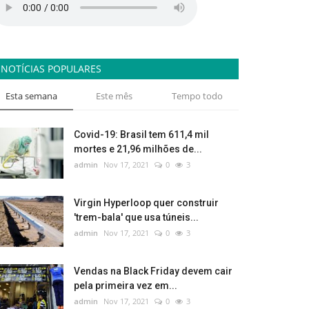
NOTÍCIAS POPULARES
Esta semana
Este mês
Tempo todo
Covid-19: Brasil tem 611,4 mil
mortes e 21,96 milhões de...
admin
Nov 17, 2021
0
3
Virgin Hyperloop quer construir
'trem-bala' que usa túneis...
admin
Nov 17, 2021
0
3
Vendas na Black Friday devem cair
pela primeira vez em...
admin
Nov 17, 2021
0
3