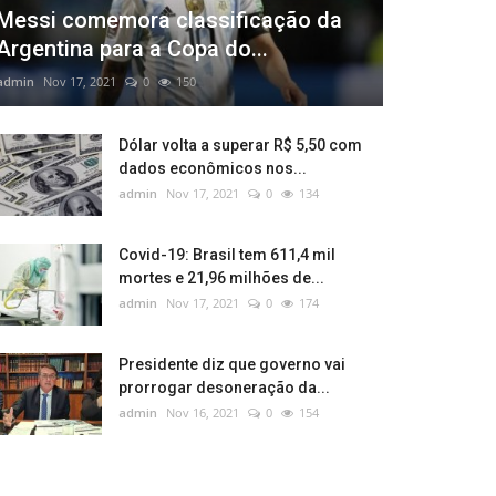
Messi comemora classificação da
Argentina para a Copa do...
admin
Nov 17, 2021
0
150
Dólar volta a superar R$ 5,50 com
dados econômicos nos...
admin
Nov 17, 2021
0
134
Covid-19: Brasil tem 611,4 mil
mortes e 21,96 milhões de...
admin
Nov 17, 2021
0
174
Presidente diz que governo vai
prorrogar desoneração da...
admin
Nov 16, 2021
0
154