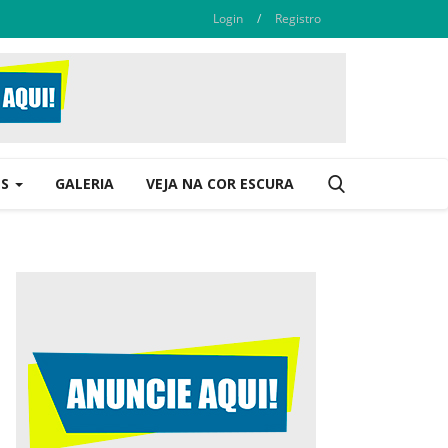
Login
/
Registro
ES
GALERIA
VEJA NA COR ESCURA