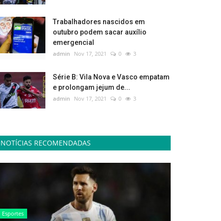
Trabalhadores nascidos em
outubro podem sacar auxílio
emergencial
admin
Nov 17, 2021
0
3
Série B: Vila Nova e Vasco empatam
e prolongam jejum de...
admin
Nov 17, 2021
0
3
NOTÍCIAS RECOMENDADAS
Esportes