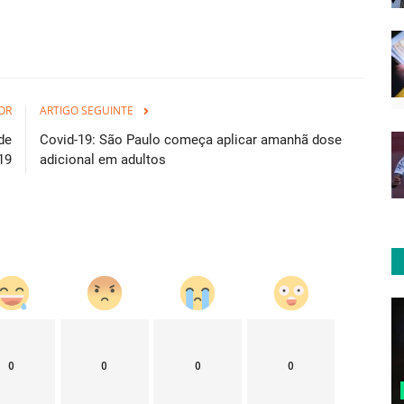
OR
ARTIGO SEGUINTE
de
Covid-19: São Paulo começa aplicar amanhã dose
19
adicional em adultos
0
0
0
0