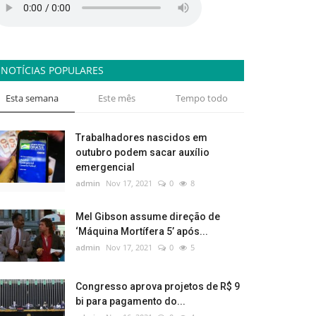
NOTÍCIAS POPULARES
Esta semana
Este mês
Tempo todo
Trabalhadores nascidos em
outubro podem sacar auxílio
emergencial
admin
Nov 17, 2021
0
8
Mel Gibson assume direção de
‘Máquina Mortífera 5’ após...
admin
Nov 17, 2021
0
5
Congresso aprova projetos de R$ 9
bi para pagamento do...