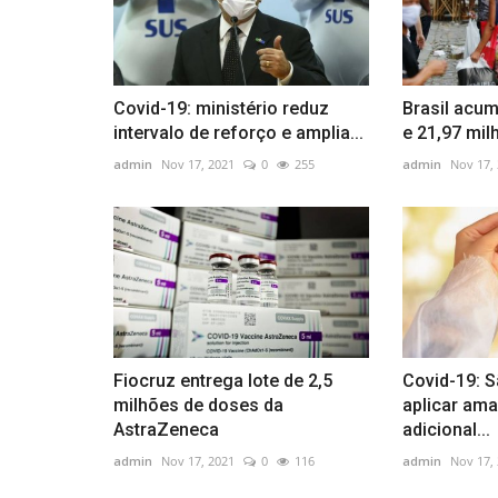
Covid-19: ministério reduz
Brasil acum
intervalo de reforço e amplia...
e 21,97 mil
admin
Nov 17, 2021
0
255
admin
Nov 17,
Fiocruz entrega lote de 2,5
Covid-19: 
milhões de doses da
aplicar am
AstraZeneca
adicional...
admin
Nov 17, 2021
0
116
admin
Nov 17,