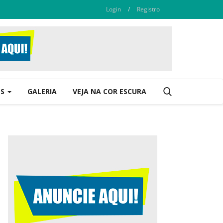
Login
/
Registro
ES
GALERIA
VEJA NA COR ESCURA