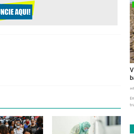
Esportes
 para
André Brasil faz vaquinha virtual para
V
processar IPC
b
admin
Nov 17, 2021
0
165
ad
grama Brasil
O nadador paralímpico André Brasil processa, desde abril de
Em
2019, o Comitê Paralímpico...
tr