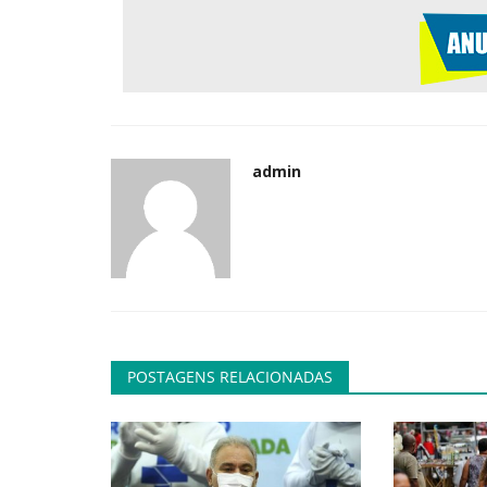
Politica
admin
Governo regulamenta programa
facilitar doação de alimentos
admin
Nov 16, 2021
0
244
O governo federal regulamentou hoje (11) o Pro
POSTAGENS RELACIONADAS
Fraterno–Comida no Prato...