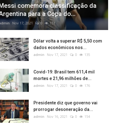
Messi comemora classificação da
Argentina para a Copa do...
admin
Nov 17, 2021
0
151
Dólar volta a superar R$ 5,50 com
dados econômicos nos...
admin
Nov 17, 2021
0
135
Covid-19: Brasil tem 611,4 mil
mortes e 21,96 milhões de...
admin
Nov 17, 2021
0
176
Presidente diz que governo vai
prorrogar desoneração da...
admin
Nov 16, 2021
0
154