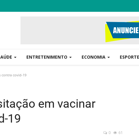
SAÚDE
ENTRETENIMENTO
ECONOMIA
ESPORT
s contra covid-19
sitação em vacinar
d-19
0
61