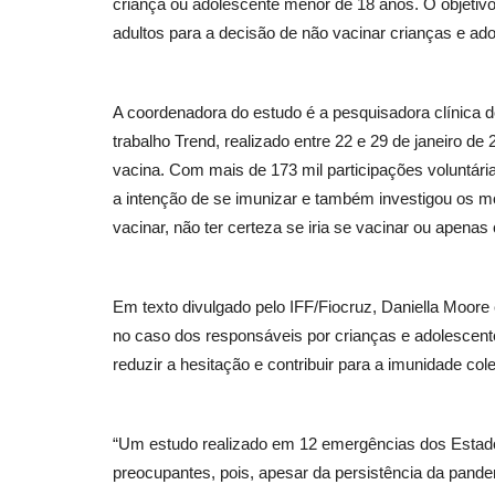
criança ou adolescente menor de 18 anos. O objeti
adultos para a decisão de não vacinar crianças e ad
A coordenadora do estudo é a pesquisadora clínica 
trabalho Trend, realizado entre 22 e 29 de janeiro de 
vacina. Com mais de 173 mil participações voluntári
a intenção de se imunizar e também investigou os mo
vacinar, não ter certeza se iria se vacinar ou apen
Em texto divulgado pelo IFF/Fiocruz, Daniella Moore
no caso dos responsáveis por crianças e adolescente
reduzir a hesitação e contribuir para a imunidade co
“Um estudo realizado em 12 emergências dos Estado
preocupantes, pois, apesar da persistência da pande