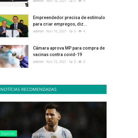
admin
Nov 16, 2021
0
4
Empreendedor precisa de estímulo
para criar empregos, diz...
admin
Nov 16, 2021
0
4
Câmara aprova MP para compra de
vacinas contra covid-19
admin
Nov 16, 2021
0
4
NOTÍCIAS RECOMENDADAS
Esportes