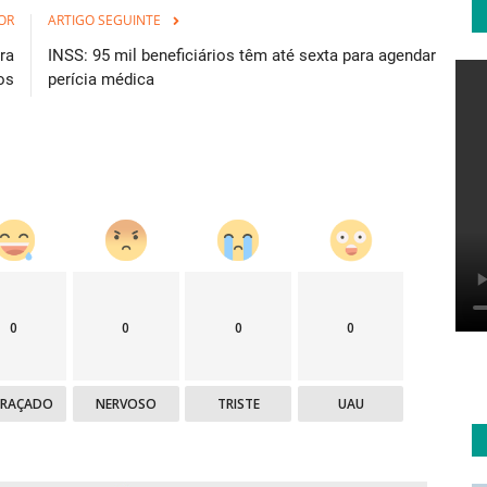
OR
ARTIGO SEGUINTE
ra
INSS: 95 mil beneficiários têm até sexta para agendar
os
perícia médica
0
0
0
0
GRAÇADO
NERVOSO
TRISTE
UAU