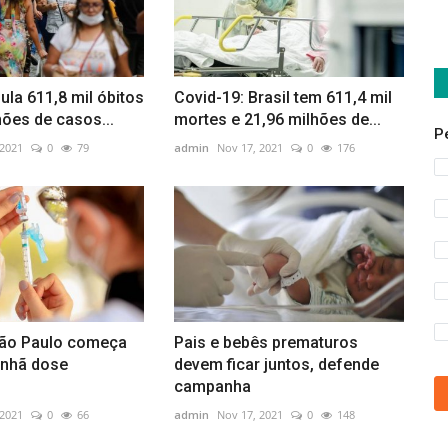
ula 611,8 mil óbitos
Covid-19: Brasil tem 611,4 mil
hões de casos...
mortes e 21,96 milhões de...
P
 2021
0
79
admin
Nov 17, 2021
0
176
São Paulo começa
Pais e bebês prematuros
anhã dose
devem ficar juntos, defende
campanha
 2021
0
66
admin
Nov 17, 2021
0
148