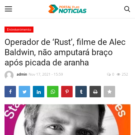
Entretenimento
Login
Registro
Operador de ‘Rust’, filme de Alec
Baldwin, não amputará braço
Home
após picada de aranha
Tecnologia
admin
Nov 17, 2021 - 15:59
0
252
Politica
Saúde
Entretenimento
Economia