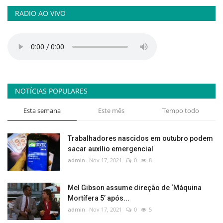
RADIO AO VIVO
NOTÍCIAS POPULARES
Esta semana
Este mês
Tempo todo
Trabalhadores nascidos em outubro podem
sacar auxílio emergencial
admin
Nov 17, 2021
0
8
Mel Gibson assume direção de ‘Máquina
Mortífera 5’ após...
admin
Nov 17, 2021
0
5