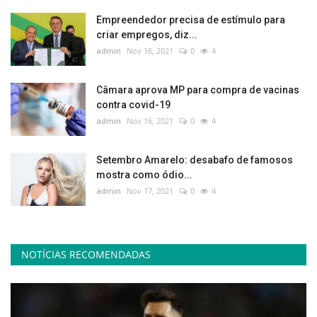
Empreendedor precisa de estímulo para
criar empregos, diz...
admin
Nov 16, 2021
0
4
Câmara aprova MP para compra de vacinas
contra covid-19
admin
Nov 16, 2021
0
4
Setembro Amarelo: desabafo de famosos
mostra como ódio...
admin
Nov 17, 2021
0
4
NOTÍCIAS RECOMENDADAS