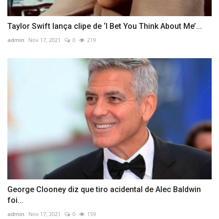
Taylor Swift lança clipe de ‘I Bet You Think About Me’...
admin
Nov 17, 2021
0
219
George Clooney diz que tiro acidental de Alec Baldwin
foi...
admin
Nov 17, 2021
0
159