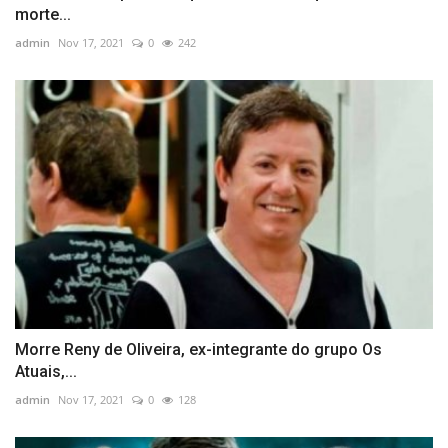
morte...
admin
Nov 17, 2021
0
242
Morre Reny de Oliveira, ex-integrante do grupo Os
Atuais,...
admin
Nov 17, 2021
0
128