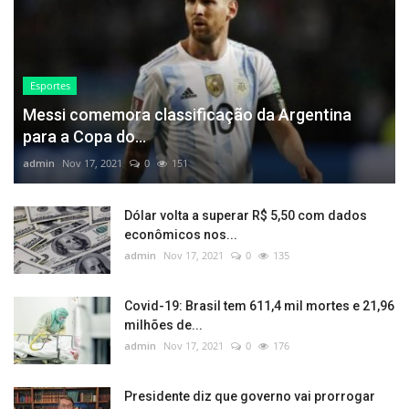
Esportes
Messi comemora classificação da Argentina
para a Copa do...
admin
Nov 17, 2021
0
151
Dólar volta a superar R$ 5,50 com dados
econômicos nos...
admin
Nov 17, 2021
0
135
Covid-19: Brasil tem 611,4 mil mortes e 21,96
milhões de...
admin
Nov 17, 2021
0
176
Presidente diz que governo vai prorrogar