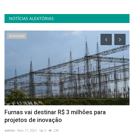
NOTÍCIAS ALEATÓRIAS
Economia
Furnas vai destinar R$ 3 milhões para
P
projetos de inovação
o
admin
Nov 17, 2021
0
236
ad