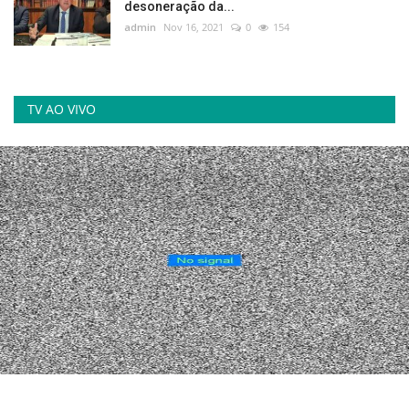
desoneração da...
admin
Nov 16, 2021
0
154
TV AO VIVO