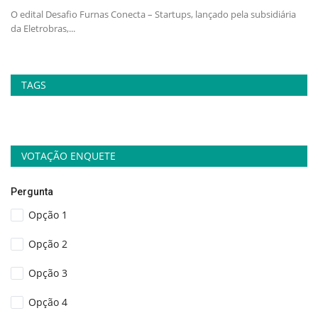
o
O edital Desafio Furnas Conecta – Startups, lançado pela subsidiária
O 
da Eletrobras,...
bi
TAGS
VOTAÇÃO ENQUETE
Pergunta
Opção 1
Opção 2
Opção 3
Opção 4