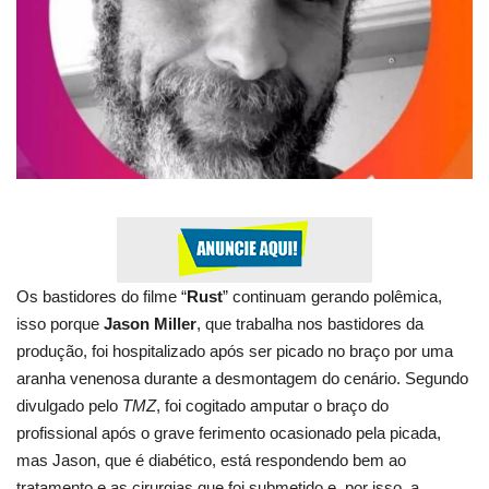
Esportes
Contato
Galeria
Veja Na Cor Escura
Os bastidores do filme “
Rust
” continuam gerando polêmica,
isso porque
Jason Miller
, que trabalha nos bastidores da
produção, foi hospitalizado após ser picado no braço por uma
aranha venenosa durante a desmontagem do cenário. Segundo
divulgado pelo
TMZ
, foi cogitado amputar o braço do
profissional após o grave ferimento ocasionado pela picada,
mas Jason, que é diabético, está respondendo bem ao
tratamento e as cirurgias que foi submetido e, por isso, a