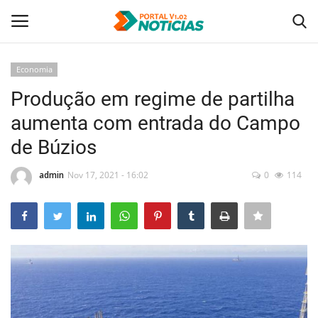
Economia
Login
Registro
Produção em regime de partilha
aumenta com entrada do Campo
Home
de Búzios
Tecnologia
admin
Nov 17, 2021 - 16:02
0
114
Politica
Saúde
Entretenimento
Economia