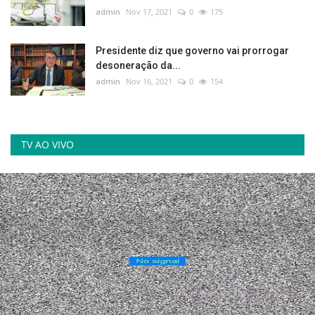
admin
Nov 17, 2021
0
175
Presidente diz que governo vai prorrogar
desoneração da...
admin
Nov 16, 2021
0
154
TV AO VIVO