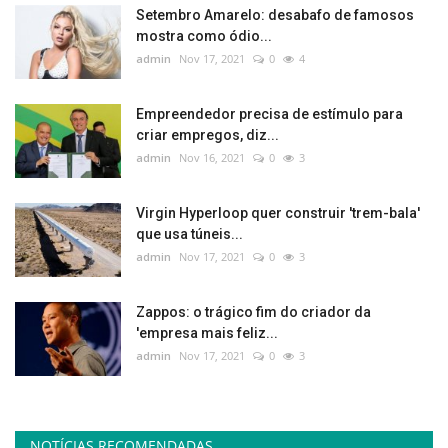
Setembro Amarelo: desabafo de famosos
mostra como ódio...
admin
Nov 17, 2021
0
4
Empreendedor precisa de estímulo para
criar empregos, diz...
admin
Nov 16, 2021
0
3
Virgin Hyperloop quer construir 'trem-bala'
que usa túneis...
admin
Nov 17, 2021
0
3
Zappos: o trágico fim do criador da
'empresa mais feliz...
admin
Nov 17, 2021
0
3
NOTÍCIAS RECOMENDADAS