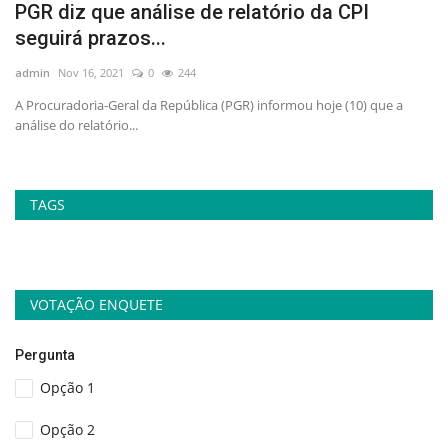
PGR diz que análise de relatório da CPI
I
seguirá prazos...
v
admin
Nov 16, 2021
0
244
ad
A Procuradoria-Geral da República (PGR) informou hoje (10) que a
Gr
análise do relatório...
de
TAGS
VOTAÇÃO ENQUETE
Pergunta
Opção 1
Opção 2