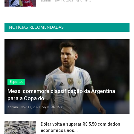
admin
Nov 17, 2021
0
3
NOTÍCIAS RECOMENDADAS
Esportes
Messi comemora classificação da Argentina
para a Copa do...
admin
Nov 17, 2021
0
150
Dólar volta a superar R$ 5,50 com dados
econômicos nos...