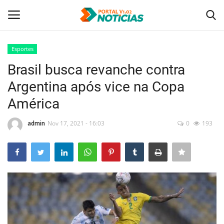
Esportes
Login
Registro
Brasil busca revanche contra
Argentina após vice na Copa
Home
América
Tecnologia
admin
Nov 17, 2021 - 16:03
0
193
Politica
Saúde
Entretenimento
Economia