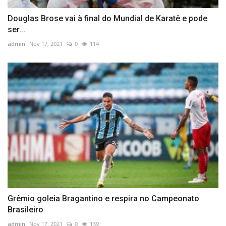
Douglas Brose vai à final do Mundial de Karatê e pode
ser...
admin
Nov 17, 2021
0
114
Grêmio goleia Bragantino e respira no Campeonato
Brasileiro
admin
Nov 17, 2021
0
139