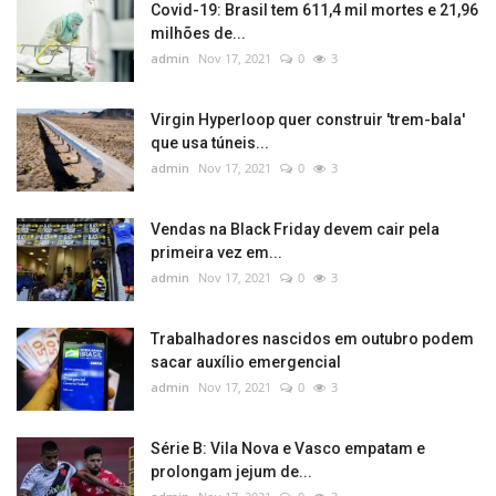
Covid-19: Brasil tem 611,4 mil mortes e 21,96
milhões de...
admin
Nov 17, 2021
0
3
Virgin Hyperloop quer construir 'trem-bala'
que usa túneis...
admin
Nov 17, 2021
0
3
Vendas na Black Friday devem cair pela
primeira vez em...
admin
Nov 17, 2021
0
3
Trabalhadores nascidos em outubro podem
sacar auxílio emergencial
admin
Nov 17, 2021
0
3
Série B: Vila Nova e Vasco empatam e
prolongam jejum de...