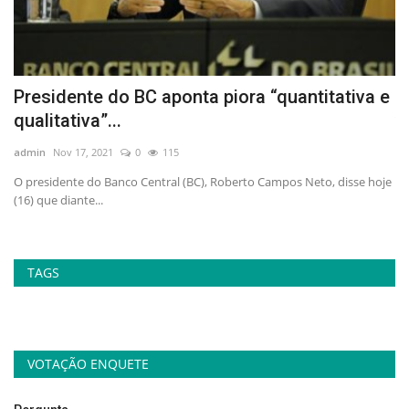
 e
Presidente do BC aponta piora “quantitativa e
V
qualitativa”...
v
admin
Nov 17, 2021
0
115
ad
,
O presidente do Banco Central (BC), Roberto Campos Neto, disse hoje
Me
(16) que diante...
in
TAGS
VOTAÇÃO ENQUETE