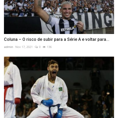
Coluna – O risco de subir para a Série A e voltar para...
admin
Nov 17, 2021
0
136