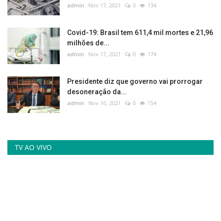
admin
Nov 17, 2021
0
134
Covid-19: Brasil tem 611,4 mil mortes e 21,96
milhões de...
admin
Nov 17, 2021
0
174
Presidente diz que governo vai prorrogar
desoneração da...
admin
Nov 16, 2021
0
154
TV AO VIVO