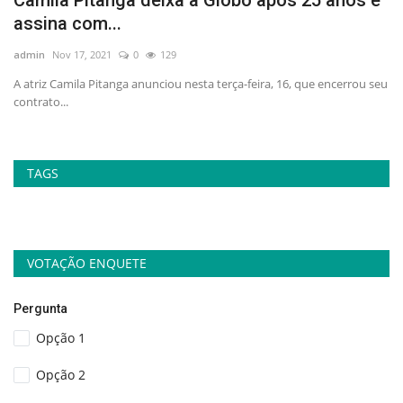
Camila Pitanga deixa a Globo após 25 anos e
C
assina com...
o
admin
Nov 17, 2021
0
129
ad
A atriz Camila Pitanga anunciou nesta terça-feira, 16, que encerrou seu
A 
contrato...
a 
TAGS
VOTAÇÃO ENQUETE
Pergunta
Opção 1
Opção 2