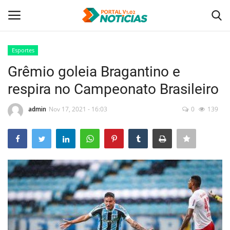
Esportes
Login
Registro
Grêmio goleia Bragantino e
respira no Campeonato Brasileiro
Home
admin
Nov 17, 2021 - 16:03
0
139
Tecnologia
Politica
Saúde
Entretenimento
Economia