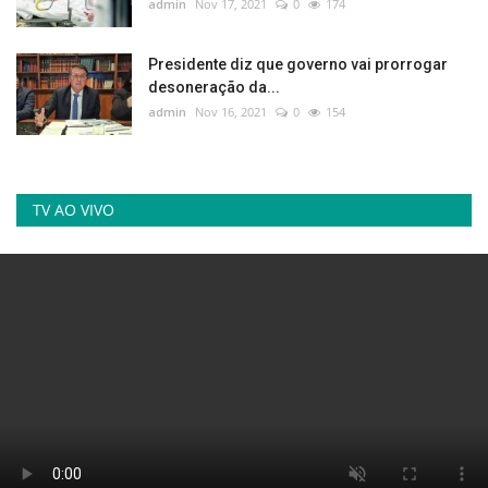
admin
Nov 17, 2021
0
174
Presidente diz que governo vai prorrogar
desoneração da...
admin
Nov 16, 2021
0
154
TV AO VIVO