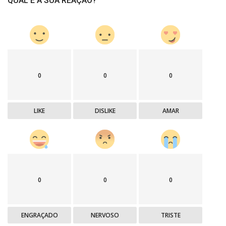
QUAL É A SUA REAÇÃO?
0
0
0
LIKE
DISLIKE
AMAR
0
0
0
ENGRAÇADO
NERVOSO
TRISTE