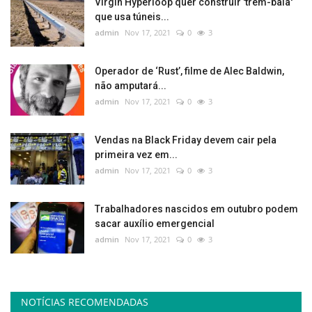
Virgin Hyperloop quer construir 'trem-bala'
que usa túneis...
admin
Nov 17, 2021
0
3
Operador de ‘Rust’, filme de Alec Baldwin,
não amputará...
admin
Nov 17, 2021
0
3
Vendas na Black Friday devem cair pela
primeira vez em...
admin
Nov 17, 2021
0
3
Trabalhadores nascidos em outubro podem
sacar auxílio emergencial
admin
Nov 17, 2021
0
3
NOTÍCIAS RECOMENDADAS