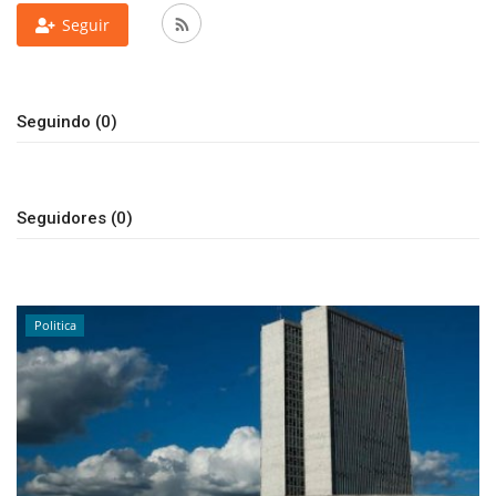
Seguir
Esportes
Contato
Seguindo (0)
Galeria
Veja Na Cor Escura
Seguidores (0)
Politica