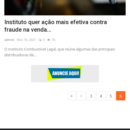
Instituto quer ação mais efetiva contra
fraude na venda...
admin
Nov 16, 2021
0
70
O Instituto Combustível Legal, que reúne algumas das principais
distribuidoras de...
«
‹
3
4
5
6