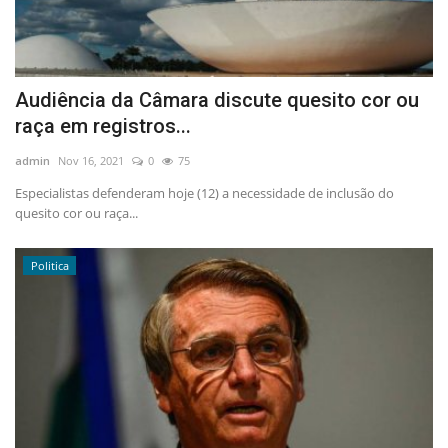
Audiência da Câmara discute quesito cor ou
raça em registros...
admin
Nov 16, 2021
0
75
Especialistas defenderam hoje (12) a necessidade de inclusão do
quesito cor ou raça...
Politica