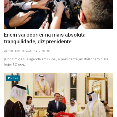
Enem vai ocorrer na mais absoluta
tranquilidade, diz presidente
admin
Nov 16, 2021
0
85
Já no fim de sua agenda em Dubai, o presidente Jair Bolsonaro disse
hoje (15) que...
Politica