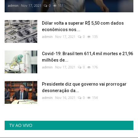
admin
Nov 17, 2021
0
151
Dólar volta a superar R$ 5,50 com dados
econômicos nos...
admin
Nov 17, 2021
0
135
Covid-19: Brasil tem 611,4 mil mortes e 21,96
milhões de...
admin
Nov 17, 2021
0
176
Presidente diz que governo vai prorrogar
desoneração da...
admin
Nov 16, 2021
0
154
TV AO VIVO