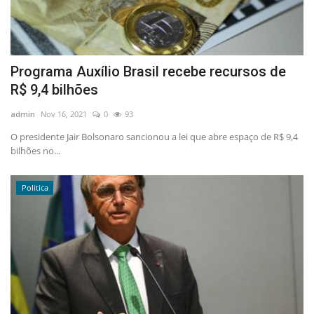
Programa Auxílio Brasil recebe recursos de
R$ 9,4 bilhões
admin
Nov 16, 2021
0
93
O presidente Jair Bolsonaro sancionou a lei que abre espaço de R$ 9,4
bilhões no...
Politica