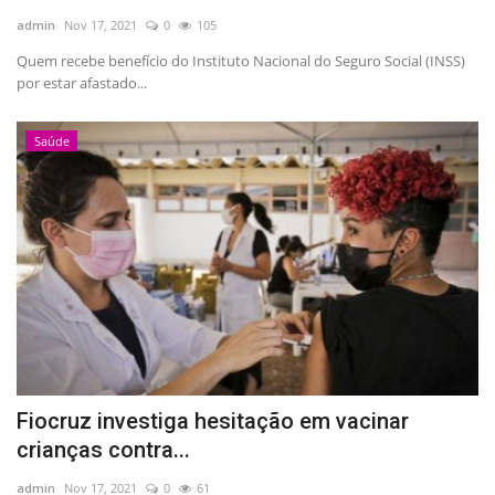
admin
Nov 17, 2021
0
105
Esportes
Quem recebe benefício do Instituto Nacional do Seguro Social (INSS)
por estar afastado...
Contato
Saúde
Galeria
Veja Na Cor Escura
Fiocruz investiga hesitação em vacinar
crianças contra...
admin
Nov 17, 2021
0
61