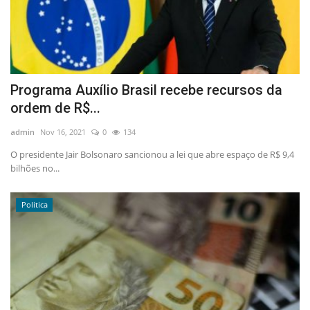
Programa Auxílio Brasil recebe recursos da
ordem de R$...
admin
Nov 16, 2021
0
134
O presidente Jair Bolsonaro sancionou a lei que abre espaço de R$ 9,4
bilhões no...
Politica