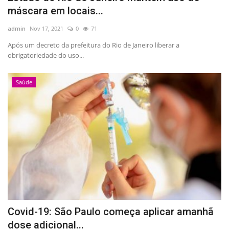
máscara em locais...
admin
Nov 17, 2021
0
71
Após um decreto da prefeitura do Rio de Janeiro liberar a
obrigatoriedade do uso...
Saúde
Covid-19: São Paulo começa aplicar amanhã
dose adicional...