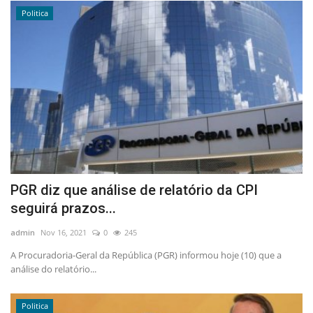
Politica
PGR diz que análise de relatório da CPI
seguirá prazos...
admin
Nov 16, 2021
0
245
A Procuradoria-Geral da República (PGR) informou hoje (10) que a
análise do relatório...
Politica