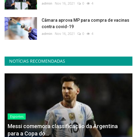
admin
Nov 16, 2021
0
4
Câmara aprova MP para compra de vacinas
contra covid-19
admin
Nov 16, 2021
0
4
NOTÍCIAS RECOMENDADAS
Esportes
Messi comemora classificação da Argentina
para a Copa do...