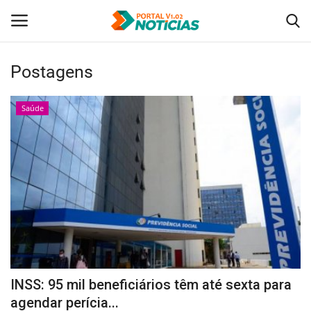
Postagens
Login
Registro
Saúde
Home
Tecnologia
Politica
Saúde
Entretenimento
INSS: 95 mil beneficiários têm até sexta para
Economia
agendar perícia...