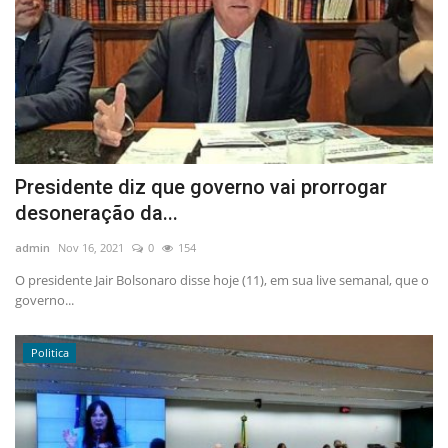
Presidente diz que governo vai prorrogar
desoneração da...
admin
Nov 16, 2021
0
154
O presidente Jair Bolsonaro disse hoje (11), em sua live semanal, que o
governo...
Politica