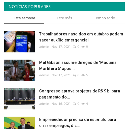
NOTÍCIAS POPULARES
Esta semana
Este mês
Tempo todo
Trabalhadores nascidos em outubro podem
sacar auxílio emergencial
admin
Nov 17, 2021
0
9
Mel Gibson assume direção de ‘Máquina
Mortífera 5’ após...
admin
Nov 17, 2021
0
5
Congresso aprova projetos de R$ 9 bi para
pagamento do...
admin
Nov 16, 2021
0
4
Empreendedor precisa de estímulo para
criar empregos, diz...