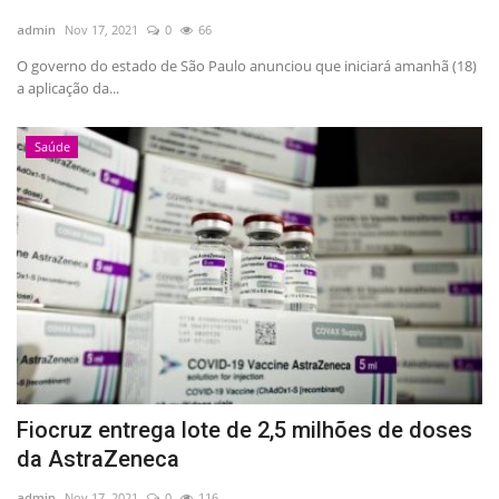
admin
Nov 17, 2021
0
66
O governo do estado de São Paulo anunciou que iniciará amanhã (18)
a aplicação da...
Saúde
Fiocruz entrega lote de 2,5 milhões de doses
da AstraZeneca
admin
Nov 17, 2021
0
116