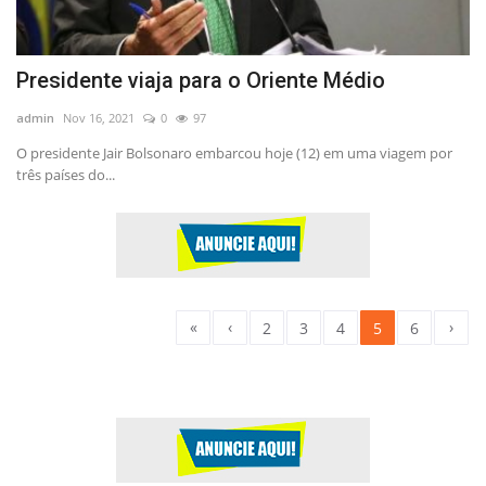
Presidente viaja para o Oriente Médio
admin
Nov 16, 2021
0
97
O presidente Jair Bolsonaro embarcou hoje (12) em uma viagem por
três países do...
«
‹
›
2
3
4
5
6