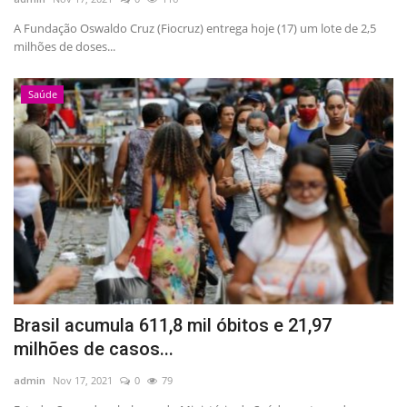
A Fundação Oswaldo Cruz (Fiocruz) entrega hoje (17) um lote de 2,5
milhões de doses...
Saúde
Brasil acumula 611,8 mil óbitos e 21,97
milhões de casos...
admin
Nov 17, 2021
0
79