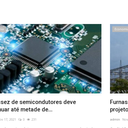
mia
Economi
sez de semicondutores deve
Furnas
nuar até metade de...
projet
ov 17, 2021
0
231
admin
Nov