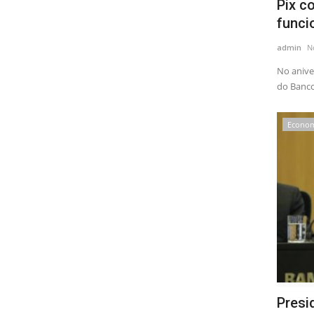
Pix c
funci
admin
N
No anive
do Banco 
Econo
Presi