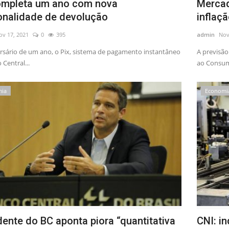
ompleta um ano com nova
Mercad
onalidade de devolução
inflaç
ov 17, 2021
0
395
admin
Nov
rsário de um ano, o Pix, sistema de pagamento instantâneo
A previsão
Central...
ao Consum
mia
Economi
dente do BC aponta piora “quantitativa
CNI: i