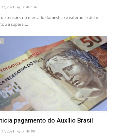
 17, 2021
0
134
 de tensões no mercado doméstico e externo, o dólar
tou a superar...
a
inicia pagamento do Auxílio Brasil
 17, 2021
0
98