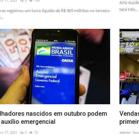
ov 17, 2021
0
130
Arte Auxíl
terá três...
ras registrou um lucro líquido de R$ 965 milhões no terceiro
..
mia
Economi
lhadores nascidos em outubro podem
Vendas
 auxílio emergencial
primeir
ov 17, 2021
0
72
admin
Nov