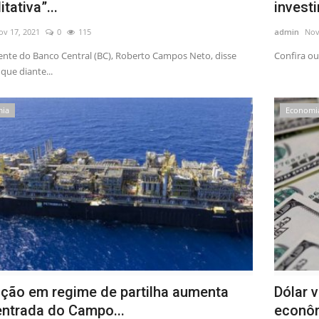
itativa”...
invest
ov 17, 2021
0
115
admin
Nov
ente do Banco Central (BC), Roberto Campos Neto, disse
Confira ou
 que diante...
mia
Economi
ção em regime de partilha aumenta
Dólar 
ntrada do Campo...
econôm