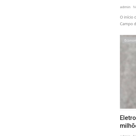
admin
N
O início
Campo de
Econo
Eletr
milhõe