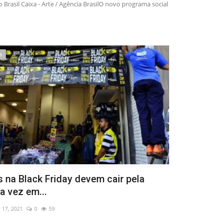
io Brasil Caixa - Arte / Agência BrasilO novo programa social
a
 na Black Friday devem cair pela
a vez em...
 17, 2021
0
59