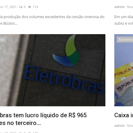
ov 17, 2021
0
114
admin
Nov
 da produção dos volumes excedentes da cessão onerosa do
Em um dia
 Búzios...
subiu e vol
mia
Economi
obras tem lucro líquido de R$ 965
Caixa 
s no terceiro...
admin
Nov