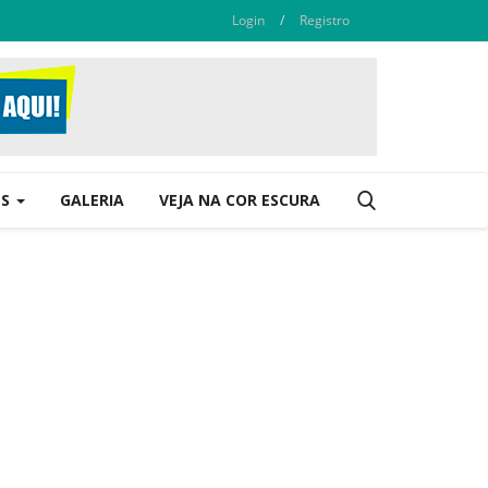
Login
/
Registro
ES
GALERIA
VEJA NA COR ESCURA