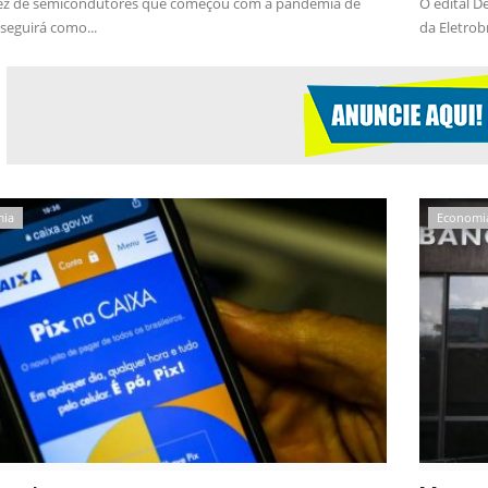
ez de semicondutores que começou com a pandemia de
O edital D
seguirá como...
da Eletrobr
mia
Economi