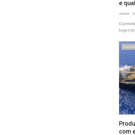
e qual
admin
N
O presid
hoje (16)
Econo
Produ
com e