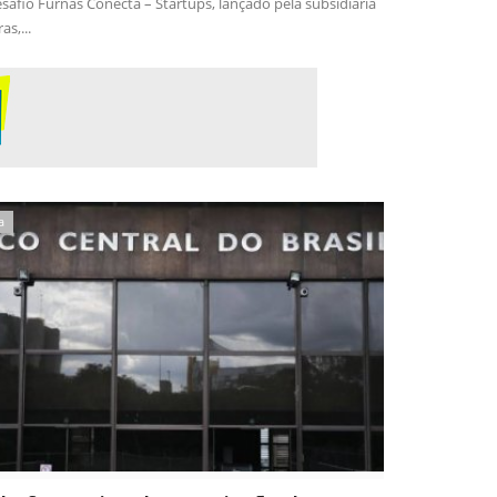
esafio Furnas Conecta – Startups, lançado pela subsidiária
as,...
a