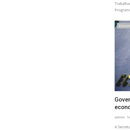
Trabalha
Programas
Econo
Gover
econo
admin
N
A Secret