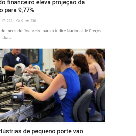
o financeiro eleva projeção da
ão para 9,77%
 17, 2021
0
236
 do mercado financeiro para o Índice Nacional de Preços
idor...
a
ndústrias de pequeno porte vão