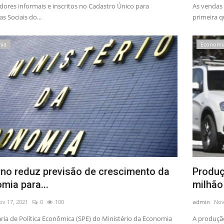
dores informais e inscritos no Cadastro Único para
As vendas
 Sociais do...
primeira q
mia
Economi
no reduz previsão de crescimento da
Produç
mia para...
milhão
ov 17, 2021
0
100
admin
Nov
aria de Política Econômica (SPE) do Ministério da Economia
A produção