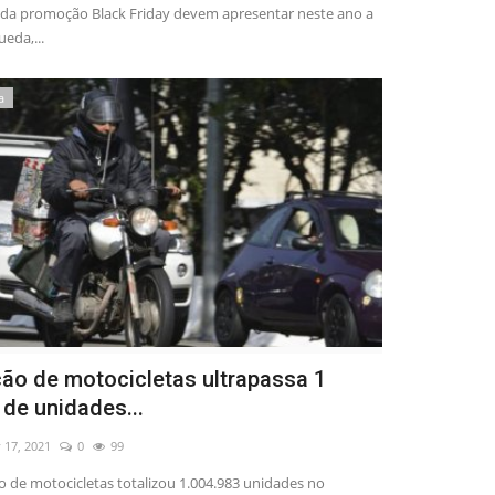
 da promoção Black Friday devem apresentar neste ano a
ueda,...
a
ão de motocicletas ultrapassa 1
 de unidades...
 17, 2021
0
99
 de motocicletas totalizou 1.004.983 unidades no