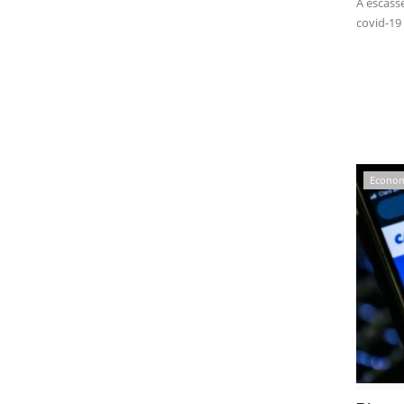
A escass
covid-19 
Econo