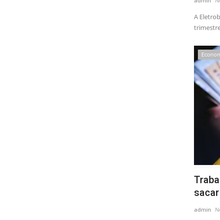
admin
N
A Eletrob
trimestre.
Econo
Traba
sacar
admin
N